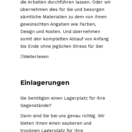
die Arbeiten durchführen lassen. Oder wir
übernehmen dies für Sie und besorgen
sämtliche Materialien zu dem von Ihnen
gewünschten Angaben wie Farben,
Design und Kosten. Und übernehmen
somit den kompletten Ablauf von Anfang
bis Ende ohne jeglichen Stress für Sie!
Weiterlesen
3-2-1 Entrümpelung GmbH
Geschäftsführer Martin Rudzinski
Einlagerungen
Am Sägewerk 23 A
55124 Mainz
Sie benötigen einen Lagerplatz für ihre
Gegenstände?
Impressum
Dann sind Sie bei uns genau richtig. Wir
bieten Ihnen einen sauberen und
trocknen Lagerplatz für Ihre