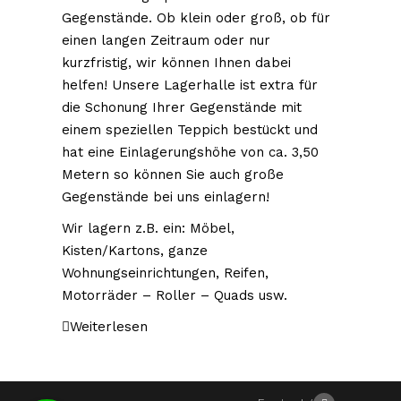
Copyright © by 3-2-1 Entrümpelung GmbH Alle
Gegenstände. Ob klein oder groß, ob für
Rechte vorbehalten.
einen langen Zeitraum oder nur
kurzfristig, wir können Ihnen dabei
helfen! Unsere Lagerhalle ist extra für
die Schonung Ihrer Gegenstände mit
einem speziellen Teppich bestückt und
Kontakt
hat eine Einlagerungshöhe von ca. 3,50
Metern so können Sie auch große
info@entruempelungmainz.de
Gegenstände bei uns einlagern!
Tel.: 06131-576 39 38
Wir lagern z.B. ein: Möbel,
Fax : 06131- 38 00 643
Kisten/Kartons, ganze
Mobil. : 0178-777 63 84
Wohnungseinrichtungen, Reifen,
Motorräder – Roller – Quads usw.
Weiterlesen
Social Media